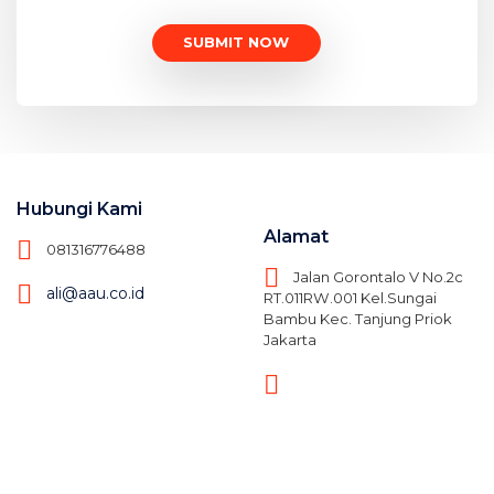
Hubungi Kami
Alamat
081316776488
Jalan Gorontalo V No.2c
ali@aau.co.id
RT.011RW.001 Kel.Sungai
Bambu Kec. Tanjung Priok
Jakarta